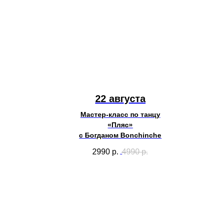
22 августа
Мастер-класс по танцу
«Пляс»
с Богданом Bonchinche
2990
р.
4990
р.