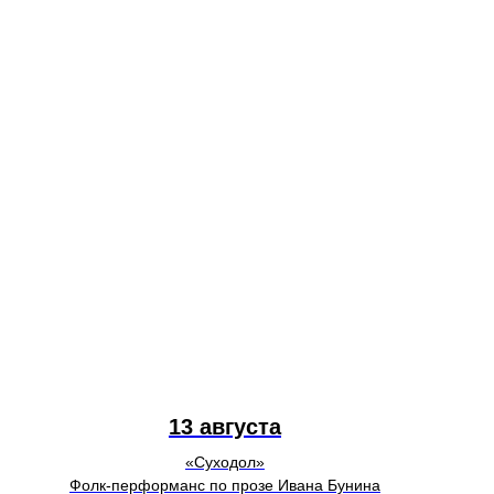
13 августа
«Суходол»
Фолк-перформанс по прозе Ивана Бунина