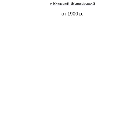
с Ксенией Живайкиной
от 1900
р.