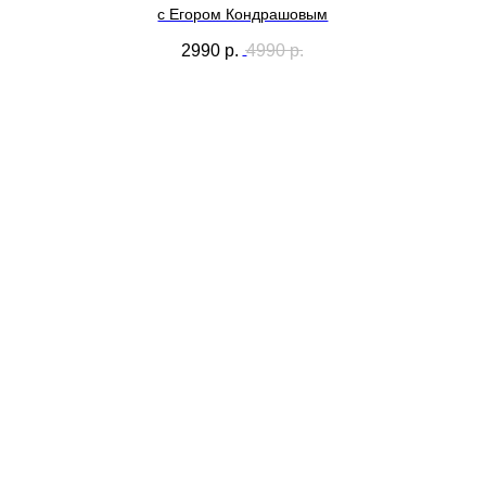
с Егором Кондрашовым
2990
р.
4990
р.