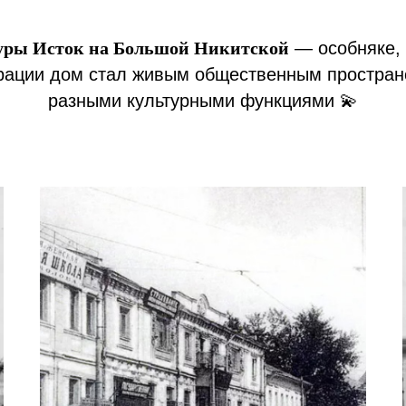
уры Исток на Большой Никитской
— особняке, 
врации дом стал живым общественным простра
разными культурными функциями
💫