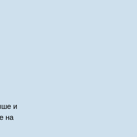
чше и
е на