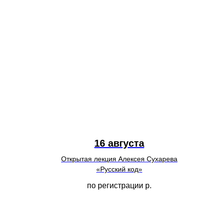
16 августа
Открытая лекция Алексея Сухарева
«Русский код»
по регистрации
р.