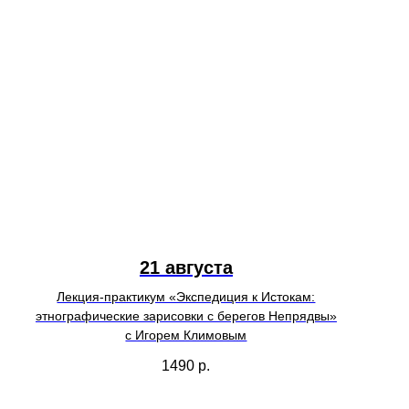
21 августа
Лекция-практикум «Экспедиция к Истокам:
этнографические зарисовки с берегов Непрядвы»
с Игорем Климовым
1490
р.