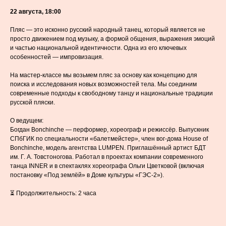
22 августа, 18:00
Пляс — это исконно русский народный танец, который является не
просто движением под музыку, а формой общения, выражения эмоций
и частью национальной идентичности. Одна из его ключевых
особенностей — импровизация.
На мастер-классе мы возьмем пляс за основу как концепцию для
поиска и исследования новых возможностей тела. Мы соединим
современные подходы к свободному танцу и национальные традиции
русской пляски.
О ведущем:
Богдан Bonchinche — перформер, хореограф и режиссёр. Выпускник
СПбГИК по специальности «балетмейстер», член вог-дома House of
Bonchinche, модель агентства LUMPEN. Приглашённый артист БДТ
им. Г. А. Товстоногова. Работал в проектах компании современного
танца INNER и в спектаклях хореографа Ольги Цветковой (включая
постановку «Под землёй» в Доме культуры «ГЭС-2»).
⏳ Продолжительность: 2 часа