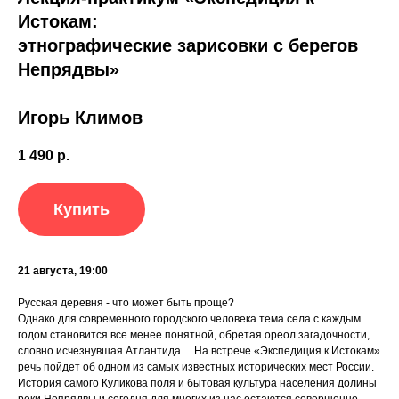
Истокам:
этнографические зарисовки с берегов
Непрядвы»
Игорь Климов
1 490
р.
Купить
21 августа, 19:00
Русская деревня - что может быть проще?
Однако для современного городского человека тема села с каждым
годом становится все менее понятной, обретая ореол загадочности,
словно исчезнувшая Атлантида… На встрече «Экспедиция к Истокам»
речь пойдет об одном из самых известных исторических мест России.
История самого Куликова поля и бытовая культура населения долины
реки Непрядвы и сегодня для многих из нас остаются совершенно