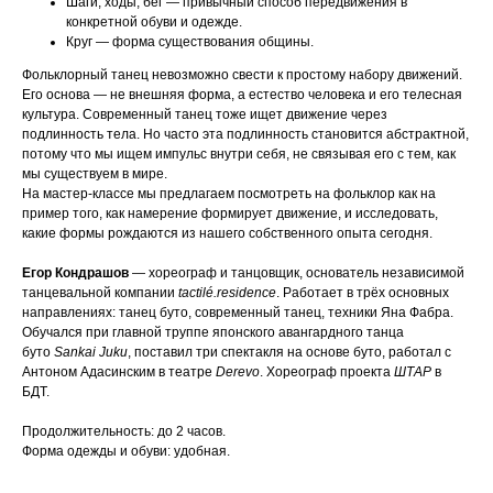
Шаги, ходы, бег — привычный способ передвижения в
конкретной обуви и одежде.
Круг — форма существования общины.
Фольклорный танец невозможно свести к простому набору движений.
Его основа — не внешняя форма, а естество человека и его телесная
культура. Современный танец тоже ищет движение через
подлинность тела. Но часто эта подлинность становится абстрактной,
потому что мы ищем импульс внутри себя, не связывая его с тем, как
мы существуем в мире.
На мастер-классе мы предлагаем посмотреть на фольклор как на
пример того, как намерение формирует движение, и исследовать,
какие формы рождаются из нашего собственного опыта сегодня.
Егор Кондрашов
— хореограф и танцовщик, основатель независимой
танцевальной компании
tactilé.residence
. Работает в трёх основных
направлениях: танец буто, современный танец, техники Яна Фабра.
Обучался при главной труппе японского авангардного танца
буто
Sankai Juku
, поставил три спектакля на основе буто, работал с
Антоном Адасинским в театре
Derevo
. Хореограф проекта
ШТАР
в
БДТ.
Продолжительность: до 2 часов.
Форма одежды и обуви: удобная.