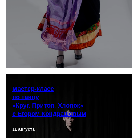
Мастер-класс
по танцу
«Круг. Притоп. Хлопок»
с Егором Кондрашовым
11 августа