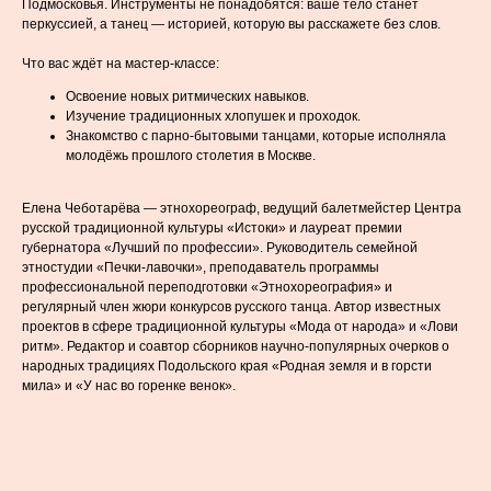
Подмосковья. Инструменты не понадобятся: ваше тело станет
перкуссией, а танец — историей, которую вы расскажете без слов.
Что вас ждёт на мастер-классе:
Освоение новых ритмических навыков.
Изучение традиционных хлопушек и проходок.
Знакомство с парно-бытовыми танцами, которые исполняла
молодёжь прошлого столетия в Москве.
Елена Чеботарёва — этнохореограф, ведущий балетмейстер Центра
русской традиционной культуры «Истоки» и лауреат премии
губернатора «Лучший по профессии». Руководитель семейной
этностудии «Печки-лавочки», преподаватель программы
профессиональной переподготовки «Этнохореография» и
регулярный член жюри конкурсов русского танца. Автор известных
проектов в сфере традиционной культуры «Мода от народа» и «Лови
ритм». Редактор и соавтор сборников научно-популярных очерков о
народных традициях Подольского края «Родная земля и в горсти
мила» и «У нас во горенке венок».