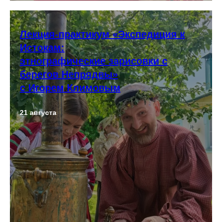
Лекция-практикум «Экспедиция к
Истокам:
этнографические зарисовки с
берегов Непрядвы»
с Игорем Климовым
21 августа