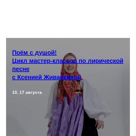
Поём с душой!
Цикл мастер-классов по лирической
песне
с Ксенией Живайкиной
10, 17 августа