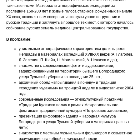
таинственными. Материалы этнографических экспедиций за
последние 150-200 лет и живые голоса стариков, рожденных в начале
XX века, позволят нам совершить этнокультурное погружение в
русские традиции и заглянуть в прошлое тех мест, с которого началось
собирание русских земель в единое централизованное государство.
В программе:
уникальные этнографические характеристики долины реки
Непрядвы в материалах экспедиций XVIII-XX веков (А. Глаголев,
Д. Зеленин, П. Шейн, Н. Могилянский, А. Нечаева и др.);
знакомство с современными фото- и аудиозаписями,
зафиксированными на территории бывшего Богородицкого
уезда Тульской губернии за последние 25 лет;
архаичный обряд «впрыгивания в понёву» и традиция
«хождения чудаками» на троицкой неделе в видеозаписях 2004
года;
современные исследования — этнокультурный практикум
«Традиции Куликова поля» в рамках Межрегионального
фестиваля традиционной культуры «Петровское заговенье»;
презентация цифрового издания «Народная культура
Богородицкого уезда Тульской губернии в материалах разных
лет»;
знакомство с местным музыкальным фольклором и совместное
разучивание свадебной величальной песни.