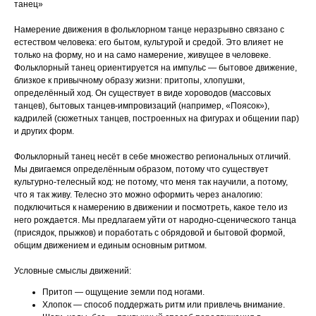
танец»
Намерение движения в фольклорном танце неразрывно связано с
естеством человека: его бытом, культурой и средой. Это влияет не
только на форму, но и на само намерение, живущее в человеке.
Фольклорный танец ориентируется на импульс — бытовое движение,
близкое к привычному образу жизни: притопы, хлопушки,
определённый ход. Он существует в виде хороводов (массовых
танцев), бытовых танцев-импровизаций (например, «Поясок»),
кадрилей (сюжетных танцев, построенных на фигурах и общении пар)
и других форм.
Фольклорный танец несёт в себе множество региональных отличий.
Мы двигаемся определённым образом, потому что существует
культурно-телесный код: не потому, что меня так научили, а потому,
что я так живу. Телесно это можно оформить через аналогию:
подключиться к намерению в движении и посмотреть, какое тело из
него рождается. Мы предлагаем уйти от народно-сценического танца
(присядок, прыжков) и поработать с обрядовой и бытовой формой,
общим движением и единым основным ритмом.
Условные смыслы движений:
Притоп — ощущение земли под ногами.
Хлопок — способ поддержать ритм или привлечь внимание.